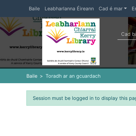
Skip to main content
Baile
Leabharlanna Éireann
Cad é mar
E
Téarmaí
Heade
Baile
Toradh ar an gcuardach
Earráid
Session must be logged in to display this pa